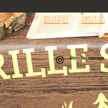
Boutique
About Us
@morille_sauvage